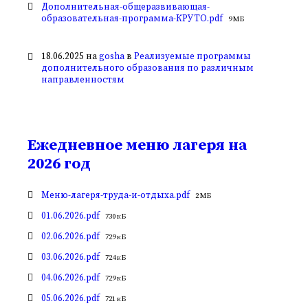
Вложения
Дополнительная-общеразвивающая-
Размер
образовательная-программа-КРУТО.pdf
9 МБ
файла:
18.06.2025
на
gosha
в
Реализуемые программы
дополнительного образования по различным
направленностям
Ежедневное меню лагеря на
2026 год
Вложения
Размер
Меню-лагеря-труда-и-отдыха.pdf
2 МБ
файла:
Размер
01.06.2026.pdf
730 кБ
файла:
Размер
02.06.2026.pdf
729 кБ
файла:
Размер
03.06.2026.pdf
724 кБ
файла:
Размер
04.06.2026.pdf
729 кБ
файла:
Размер
05.06.2026.pdf
721 кБ