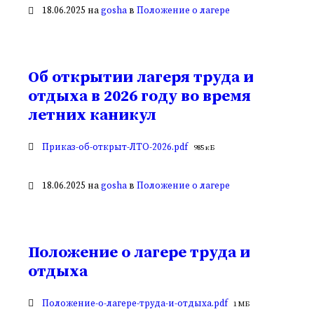
18.06.2025
на
gosha
в
Положение о лагере
Об открытии лагеря труда и
отдыха в 2026 году во время
летних каникул
Вложения
Размер
Приказ-об-открыт-ЛТО-2026.pdf
985 кБ
файла:
18.06.2025
на
gosha
в
Положение о лагере
Положение о лагере труда и
отдыха
Вложения
Размер
Положение-о-лагере-труда-и-отдыха.pdf
1 МБ