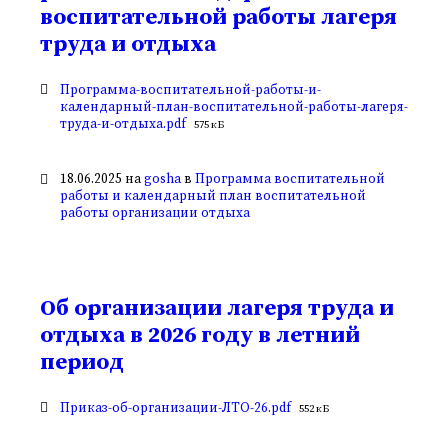
воспитательной работы лагеря
труда и отдыха
Вложения
Программа-воспитательной-работы-и-
календарный-план-воспитательной-работы-лагеря-
Размер
труда-и-отдыха.pdf
575 кБ
файла:
18.06.2025
на
gosha
в
Программа воспитательной
работы и календарный план воспитательной
работы организации отдыха
Об организации лагеря труда и
отдыха в 2026 году в летний
период
Вложения
Размер
Приказ-об-организации-ЛТО-26.pdf
552 кБ
файла: