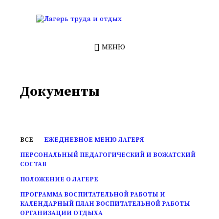
Перейти
Перейти
Перейти
к
к
к
контенту
левой
нижнему
боковой
колонтитулу
панели
МЕНЮ
Документы
ВСЕ
ЕЖЕДНЕВНОЕ МЕНЮ ЛАГЕРЯ
ПЕРСОНАЛЬНЫЙ ПЕДАГОГИЧЕСКИЙ И ВОЖАТСКИЙ
СОСТАВ
ПОЛОЖЕНИЕ О ЛАГЕРЕ
ПРОГРАММА ВОСПИТАТЕЛЬНОЙ РАБОТЫ И
КАЛЕНДАРНЫЙ ПЛАН ВОСПИТАТЕЛЬНОЙ РАБОТЫ
ОРГАНИЗАЦИИ ОТДЫХА