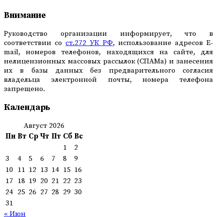
Внимание
Руководство организации информирует, что в
соответствии со
ст.272 УК РФ
, использование адресов E-
mail, номеров телефонов, находящихся на сайте, для
нелицензионных массовых рассылок (СПАМа) и занесения
их в базы данных без предварительного согласия
владельца электронной почты, номера телефона
запрещено.
Календарь
Август 2026
Пн
Вт
Ср
Чт
Пт
Сб
Вс
1
2
3
4
5
6
7
8
9
10
11
12
13
14
15
16
17
18
19
20
21
22
23
24
25
26
27
28
29
30
31
« Июн