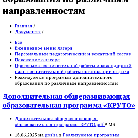
направленностям
Главная
/
Документы
/
Все
Ежедневное меню лагеря
Персональный педагогический и вожатский состав
Положение о лагере
Программа воспитательной работы и календарный
план воспитательной работы организации отдыха
Реализуемые программы дополнительного
образования по различным направленностям
Дополнительная общеразвивающая
образовательная программа «КРУТО»
Вложения
Дополнительная-общеразвивающая-
Размер
образовательная-программа-КРУТО.pdf
9 МБ
файла:
18.06.2025
на
gosha
в
Реализуемые программы